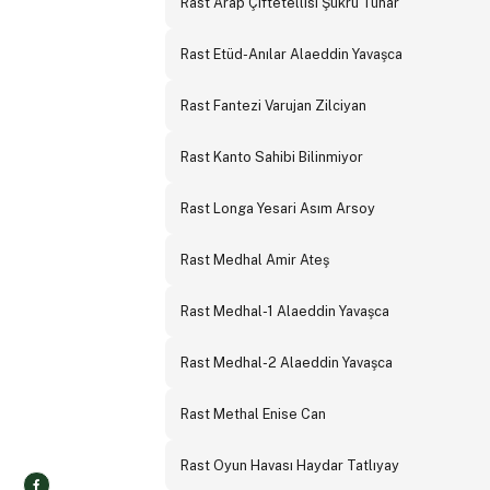
Rast Arap Çiftetellisi Şükrü Tunar
Rast Etüd-Anılar Alaeddin Yavaşca
Rast Fantezi Varujan Zilciyan
Rast Kanto Sahibi Bilinmiyor
Rast Longa Yesari Asım Arsoy
Rast Medhal Amir Ateş
Rast Medhal-1 Alaeddin Yavaşca
Rast Medhal-2 Alaeddin Yavaşca
Rast Methal Enise Can
Rast Oyun Havası Haydar Tatlıyay