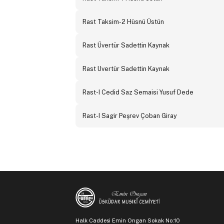
Rast Taksim-2 Hüsnü Üstün
Rast Üvertür Sadettin Kaynak
Rast Uvertür Sadettin Kaynak
Rast-I Cedid Saz Semaisi Yusuf Dede
Rast-I Sagir Peşrev Çoban Giray
Halk Caddesi Emin Ongan Sokak No:10