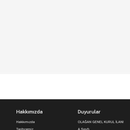
Hakkımızda
Duyurular
Hakkımızda
OLAĞAN GENEL KURUL İLANI
Tarihçemiz
A Sınıfı