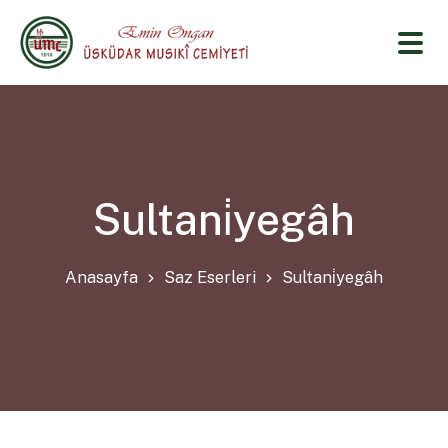
Sultani̇yegâh
Anasayfa
Saz Eserleri
Sultani̇yegâh