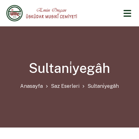
Sultani̇yegâh
Anasayfa
Saz Eserleri
Sultani̇yegâh