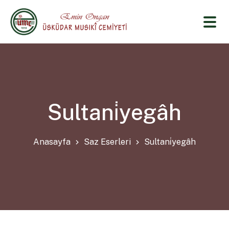
Sultani̇yegâh
Anasayfa
Saz Eserleri
Sultani̇yegâh