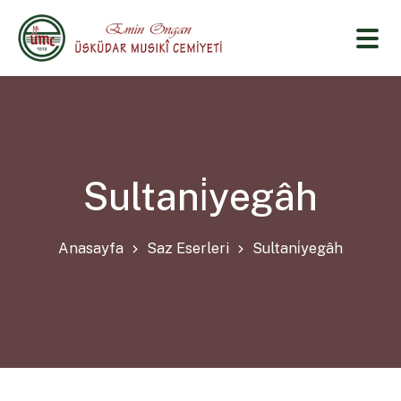
Sultani̇yegâh
Anasayfa
Saz Eserleri
Sultani̇yegâh