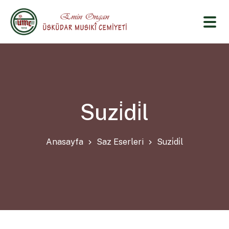
Suzi̇di̇l
Anasayfa
Saz Eserleri
Suzi̇di̇l