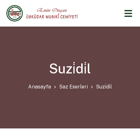
Suzi̇di̇l
Anasayfa
Saz Eserleri
Suzi̇di̇l