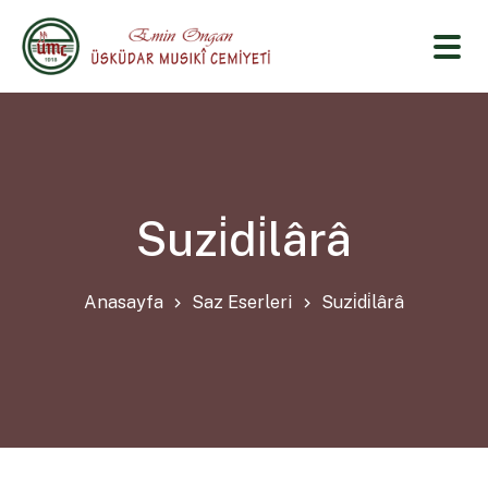
Suzi̇di̇lârâ
Anasayfa
Saz Eserleri
Suzi̇di̇lârâ