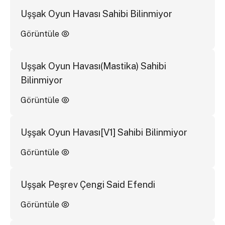
Uşşak Oyun Havası Sahibi Bilinmiyor
Görüntüle
Uşşak Oyun Havası(Mastika) Sahibi
Bilinmiyor
Görüntüle
Uşşak Oyun Havası[V1] Sahibi Bilinmiyor
Görüntüle
Uşşak Peşrev Çengi Said Efendi
Görüntüle