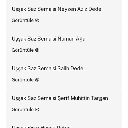
Uşşak Saz Semaisi Neyzen Aziz Dede
Görüntüle
Uşşak Saz Semaisi Numan Ağa
Görüntüle
Uşşak Saz Semaisi Salih Dede
Görüntüle
Uşşak Saz Semaisi Şerif Muhittin Targan
Görüntüle
Uşşak Sirto Hüsnü Üstün