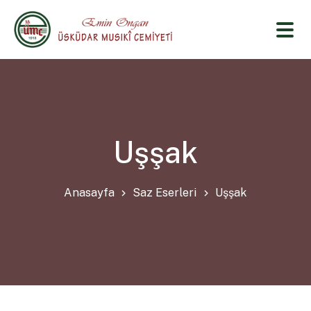
Uşşak
Anasayfa
Saz Eserleri
Uşşak