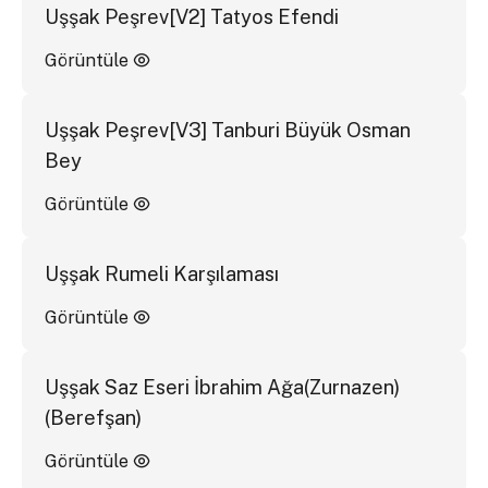
Uşşak Peşrev[V2] Tatyos Efendi
Görüntüle
Uşşak Peşrev[V3] Tanburi Büyük Osman
Bey
Görüntüle
Uşşak Rumeli Karşılaması
Görüntüle
Uşşak Saz Eseri İbrahim Ağa(Zurnazen)
(Berefşan)
Görüntüle