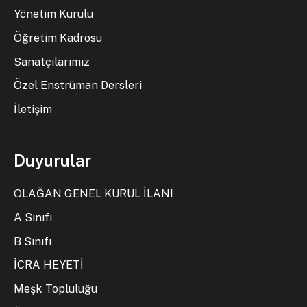
Yönetim Kurulu
Öğretim Kadrosu
Sanatçılarımız
Özel Enstrüman Dersleri
İletişim
Duyurular
OLAĞAN GENEL KURUL İLANI
A Sınıfı
B Sınıfı
İCRA HEYETİ
Meşk Topluluğu