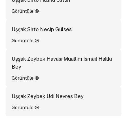
Görüntüle
Uşşak Sirto Necip Gülses
Görüntüle
Uşşak Zeybek Havası Muallim İsmail Hakkı
Bey
Görüntüle
Uşşak Zeybek Udi Nevres Bey
Görüntüle