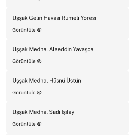
Uşşak Gelin Havası Rumeli Yöresi
Görüntüle
Uşşak Medhal Alaeddin Yavaşca
Görüntüle
Uşşak Medhal Hüsnü Üstün
Görüntüle
Uşşak Medhal Sadi Işılay
Görüntüle