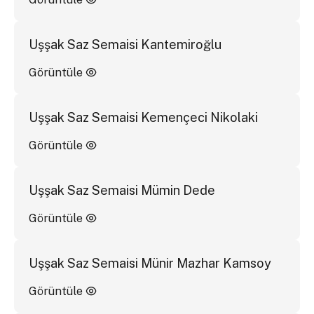
Uşşak Saz Semaisi Kantemiroğlu
Görüntüle
Uşşak Saz Semaisi Kemençeci Nikolaki
Görüntüle
Uşşak Saz Semaisi Mümin Dede
Görüntüle
Uşşak Saz Semaisi Münir Mazhar Kamsoy
Görüntüle