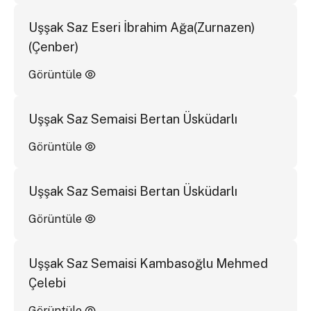
Uşşak Saz Eseri İbrahim Ağa(Zurnazen)
(Çenber)
Görüntüle
Uşşak Saz Semaisi Bertan Üsküdarlı
Görüntüle
Uşşak Saz Semaisi Bertan Üsküdarlı
Görüntüle
Uşşak Saz Semaisi Kambasoğlu Mehmed
Çelebi
Görüntüle