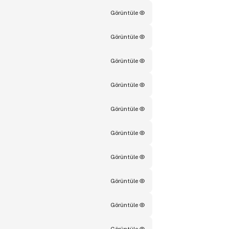
Görüntüle
Görüntüle
Görüntüle
Görüntüle
Görüntüle
Görüntüle
Görüntüle
Görüntüle
Görüntüle
Görüntüle