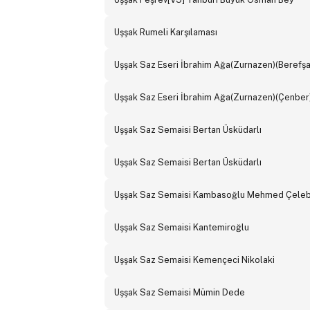
Uşşak Rumeli Karşılaması
Uşşak Saz Eseri İbrahim Ağa(Zurnazen)(Berefşa
Uşşak Saz Eseri İbrahim Ağa(Zurnazen)(Çenber
Uşşak Saz Semaisi Bertan Üsküdarlı
Uşşak Saz Semaisi Bertan Üsküdarlı
Uşşak Saz Semaisi Kambasoğlu Mehmed Çeleb
Uşşak Saz Semaisi Kantemiroğlu
Uşşak Saz Semaisi Kemençeci Nikolaki
Uşşak Saz Semaisi Mümin Dede