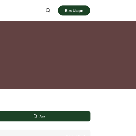
Bize Ulaşın
Ara