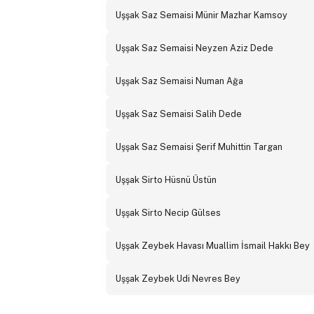
Uşşak Saz Semaisi Münir Mazhar Kamsoy
Uşşak Saz Semaisi Neyzen Aziz Dede
Uşşak Saz Semaisi Numan Ağa
Uşşak Saz Semaisi Salih Dede
Uşşak Saz Semaisi Şerif Muhittin Targan
Uşşak Sirto Hüsnü Üstün
Uşşak Sirto Necip Gülses
Uşşak Zeybek Havası Muallim İsmail Hakkı Bey
Uşşak Zeybek Udi Nevres Bey