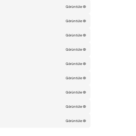
Görüntüle
Görüntüle
Görüntüle
Görüntüle
Görüntüle
Görüntüle
Görüntüle
Görüntüle
Görüntüle