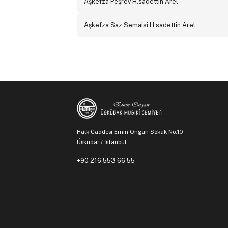
Aşkefza Peşrev H.sadettin Arel
Aşkefza Saz Semaisi H.sadettin Arel
Halk Caddesi Emin Ongan Sokak No:10
Üsküdar / İstanbul
+90 216 553 66 55