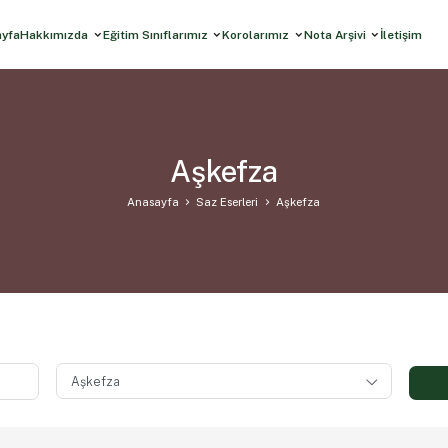
ayfa
Hakkımızda
Eğitim Sınıflarımız
Korolarımız
Nota Arşivi
İletişim
Aşkefza
Anasayfa
Saz Eserleri
Aşkefza