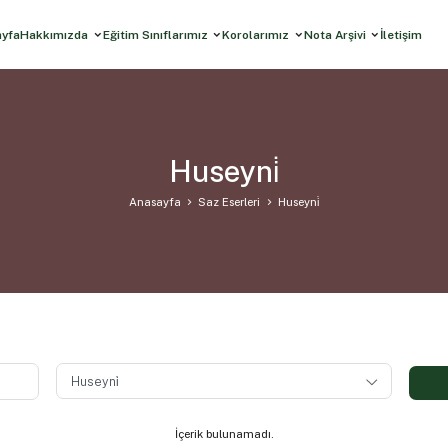
ayfa
Hakkımızda
Eğitim Sınıflarımız
Korolarımız
Nota Arşivi
İletişim
Huseyni̇
Anasayfa
Saz Eserleri
Huseyni̇
İçerik bulunamadı.