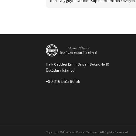
İlahi Duyguyla Geldim Kapına Alaeddin Yavaşca
Halk Caddesi Emin Ongan Sokak No:10
Üsküdar / İstanbul
+90 216 553 66 55
Copyright © Üsküdar Musiki Cemiyeti. All Rights Reserved