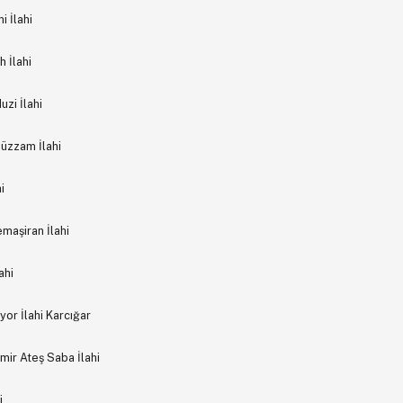
 İlahi
 İlahi
zi İlahi
Hüzzam İlahi
i
maşiran İlahi
ahi
yor İlahi Karcığar
ir Ateş Saba İlahi
i