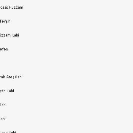
 Kosal Hüzzam
Tevşih
üzzam İlahi
Nefes
ir Ateş İlahi
ah İlahi
lahi
lahi
icaz İlahi