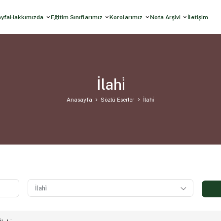
ayfa
Hakkımızda
Eğitim Sınıflarımız
Korolarımız
Nota Arşivi
İletişim
İlahi̇
Anasayfa
Sözlü Eserler
İlahi̇