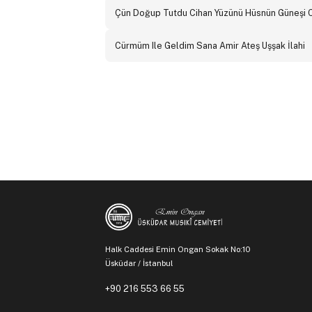
Çün Doğup Tutdu Cihan Yüzünü Hüsnün Güneşi 
Cürmüm Ile Geldim Sana Amir Ateş Uşşak İlahi
Halk Caddesi Emin Ongan Sokak No:10
Üsküdar / İstanbul
+90 216 553 66 55