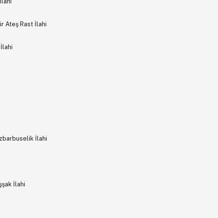
lahi
 Ateş Rast İlahi
İlahi
barbuselik İlahi
şak İlahi