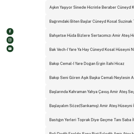
Aşkın Yaşıyor Sinede Hicrinle Beraber Cüneyd
Bağrımdaki Biten Başlar Cüneyd Kosal Suzinak 
Bahşetse Hüda Bizlere Sertacımızı Amir Ateş H
Bak Vech-I Yare Ya Hay Cüneyd Kosal Hüseyni 
Bakıp Cemal-I Yare Doğan Ergin İlahi Hicaz
Bakıp Seni Gören Aşık Başka Cemali Neylesin Am
Başlarında Kahraman Yahya Çavuş Amir Ateş Seg
Başlayalım Söze(Sarıkamış) Amir Ateş Hüseyni İ
Bastığın Yerleri Toprak Diye Geçme Tanı Saba İ
Beli Dedik Ezelde Sana Biat Eyledik Amir Ateş H