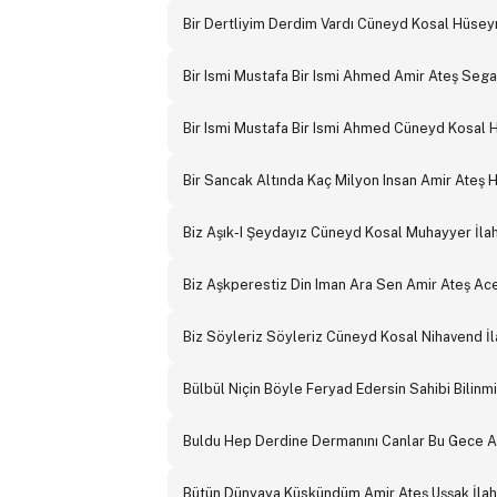
Bir Dertliyim Derdim Vardı Cüneyd Kosal Hüseyni
Bir Ismi Mustafa Bir Ismi Ahmed Amir Ateş Segah
Bir Ismi Mustafa Bir Ismi Ahmed Cüneyd Kosal Hu
Bir Sancak Altında Kaç Milyon Insan Amir Ateş 
Biz Aşık-I Şeydayız Cüneyd Kosal Muhayyer İlah
Biz Aşkperestiz Din Iman Ara Sen Amir Ateş Ace
Biz Söyleriz Söyleriz Cüneyd Kosal Nihavend İl
Bülbül Niçin Böyle Feryad Edersin Sahibi Bilinmi
Buldu Hep Derdine Dermanını Canlar Bu Gece Am
Bütün Dünyaya Küskündüm Amir Ateş Uşşak İlah