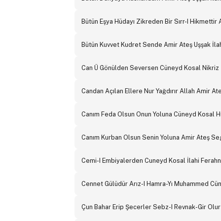
Bütün Eşya Hüdayı Zikreden Bir Sırr-I Hikmettir 
Bütün Kuvvet Kudret Sende Amir Ateş Uşşak İla
Can Ü Gönülden Seversen Cüneyd Kosal Nikriz İ
Candan Açılan Ellere Nur Yağdırır Allah Amir Ate
Canım Feda Olsun Onun Yoluna Cüneyd Kosal H
Canım Kurban Olsun Senin Yoluna Amir Ateş Seg
Cemi-I Embiyalerden Cuneyd Kosal İlahi Ferahn
Cennet Gülüdür Arız-I Hamra-Yı Muhammed Cün
Çun Bahar Erip Şecerler Sebz-I Revnak-Gir Ol