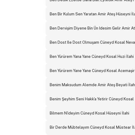
Ben Bir Kulum Sen Yaratan Amir Ateş Hüseyni İl
Ben Dervişim Diyene Bin Ün Idesim Gelir Amir At
Ben Dost Ile Dost Olmuşam Cüneyd Kosal Neva 
Ben Yürürem Yana Yane Cüneyd Kosal Huzi İlahi
Ben Yürürem Yane Yane Cüneyd Kosal Acemaşira
Benim Maksudum Alemde Amir Ateş Beyati İlah
Benim Şeyhim Seni Hakk'a Yetirir Cüneyd Kosal 
Bilmem N'ideyim Cüneyd Kosal Hüseyni İlahi
Bir Derde Mübtelayım Cüneyd Kosal Müstear İl