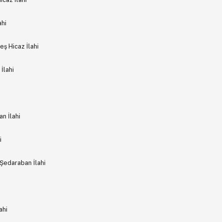
ahi
eş Hicaz İlahi
İlahi
n İlahi
i
Şedaraban İlahi
ahi