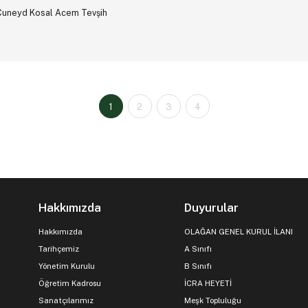
Cuneyd Kosal Acem Tevşih
1
2
3
4
Hakkımızda
Duyurular
Hakkımızda
OLAĞAN GENEL KURUL İLANI
Tarihçemiz
A Sınıfı
Yönetim Kurulu
B Sınıfı
Öğretim Kadrosu
İCRA HEYETİ
Sanatçılarımız
Meşk Topluluğu