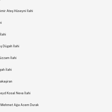
Amir Ateş Hüseyni İlahi
hi
lahi
ş Dügah İlahi
üzzam İlahi
ah İlahi
akaşiran
eyd Kosal Neva İlahi
ur Mehmet Ağa Acem Durak