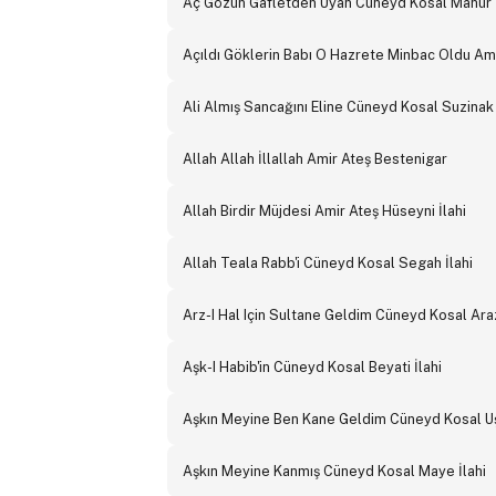
Aç Gözün Gafletden Uyan Cüneyd Kosal Mahur İ
Açıldı Göklerin Babı O Hazrete Minbac Oldu Amir
Ali Almış Sancağını Eline Cüneyd Kosal Suzinak 
Allah Allah İllallah Amir Ateş Bestenigar
Allah Birdir Müjdesi Amir Ateş Hüseyni İlahi
Allah Teala Rabb'i Cüneyd Kosal Segah İlahi
Arz-I Hal Için Sultane Geldim Cüneyd Kosal Araz
Aşk-I Habib'in Cüneyd Kosal Beyati İlahi
Aşkın Meyine Ben Kane Geldim Cüneyd Kosal Uş
Aşkın Meyine Kanmış Cüneyd Kosal Maye İlahi