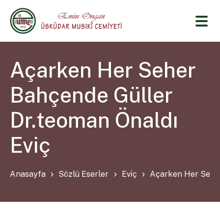
Açarken Her Seher
Bahçende Güller
Dr.teoman Önaldı
Eviç
Anasayfa
Sözlü Eserler
Evi̇ç
Açarken Her Seher