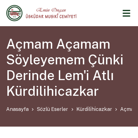
Açmam Açamam
Söyleyemem Çünki
Derinde Lem'i Atlı
Kürdilihicazkar
Anasayfa
Sözlü Eserler
Kürdi̇li̇hi̇cazkar
Açmam 