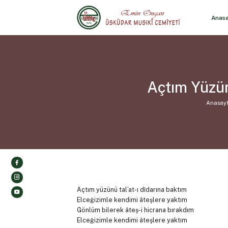
Anas
Açtım Yüzün
Anasay
Açtım yüzünü tal’at-ı dîdarına baktım
Elceğizimle kendimi âteşlere yaktım
Gönlüm bilerek âteş-i hicrana bırakdım
Elceğizimle kendimi âteşlere yaktım