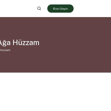
Bize Ulaşın
n Ağa Hüzzam
a Hüzzam