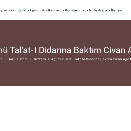
ayfa
Hakkımızda
Eğitim Sınıflarımız
Korolarımız
Nota Arşivi
İletişim
ü Tal'at-I Didarına Baktım Civa
fa
Sözlü Eserler
Hüzzam
Açtım Yüzünü Tal’at-I Didarına Baktım Civan Ağ