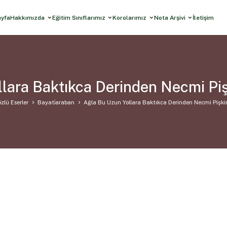
ayfa
Hakkımızda
Eğitim Sınıflarımız
Korolarımız
Nota Arşivi
İletişim
lara Baktıkca Derinden Necmi Pi
zlü Eserler
Bayati̇araban
Ağla Bu Uzun Yollara Baktıkca Derinden Necmi Pişk