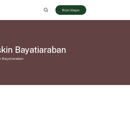
Bize Ulaşın
şkin Bayatiaraban
in Bayatiaraban