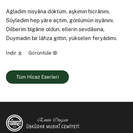
Ağladım nisyâna döktüm, aşkımın hicrânını,
Söyledim hep yâre açtım, gönlümün isyânını.
Dilberim bîgâne oldun, ellerin sevdâsına,
Duymadın bir lâhza gittin, yükselen feryâdımı.
İndir
Görüntüle
Tüm Hi̇caz Eserleri