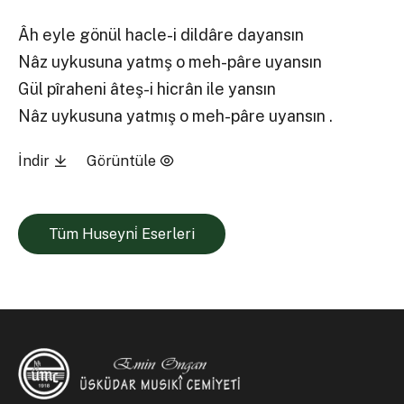
Âh eyle gönül hacle-i dildâre dayansın
Nâz uykusuna yatmş o meh-pâre uyansın
Gül pîraheni âteş-i hicrân ile yansın
Nâz uykusuna yatmış o meh-pâre uyansın .
İndir
Görüntüle
Tüm Huseyni̇ Eserleri