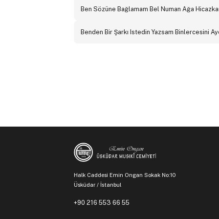
Ben Sözüne Bağlamam Bel Numan Ağa Hicazk
Benden Bir Şarkı Istedin Yazsam Binlercesini Ay
Halk Caddesi Emin Ongan Sokak No:10
Üsküdar / İstanbul
+90 216 553 66 55