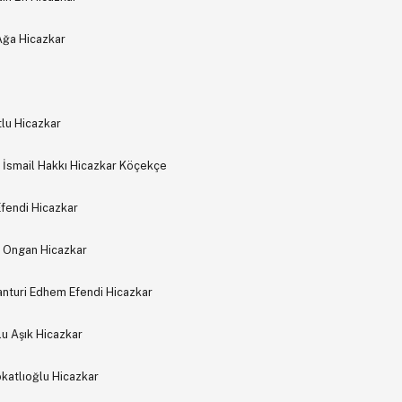
ğa Hicazkar
lu Hicazkar
 İsmail Hakkı Hicazkar Köçekçe
fendi Hicazkar
in Ongan Hicazkar
nturi Edhem Efendi Hicazkar
u Aşık Hicazkar
katlıoğlu Hicazkar