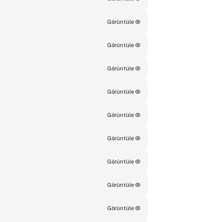
Görüntüle
Görüntüle
Görüntüle
Görüntüle
Görüntüle
Görüntüle
Görüntüle
Görüntüle
Görüntüle