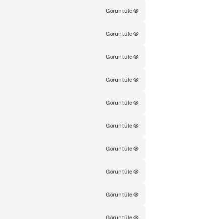
Görüntüle
Görüntüle
Görüntüle
Görüntüle
Görüntüle
Görüntüle
Görüntüle
Görüntüle
Görüntüle
Görüntüle