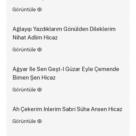
Görüntüle
Ağlayıp Yazdıklarım Gönülden Dileklerim
Nihat Adlim Hicaz
Görüntüle
Ağyar Ile Sen Geşt-I Güzar Eyle Çemende
Bimen Şen Hicaz
Görüntüle
Ah Çekerim Inlerim Sabri Süha Ansen Hicaz
Görüntüle