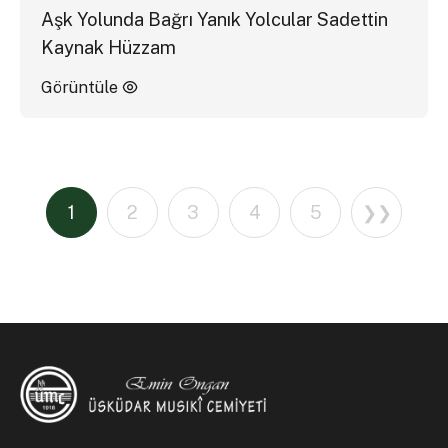
Aşk Yolunda Bağrı Yanık Yolcular Sadettin
Kaynak Hüzzam
Görüntüle
1
2
3
4
5
❯❯