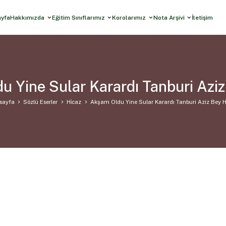
ayfa
Hakkımızda
Eğitim Sınıflarımız
Korolarımız
Nota Arşivi
İletişim
 Yine Sular Karardı Tanburi Aziz
sayfa
Sözlü Eserler
Hi̇caz
Akşam Oldu Yine Sular Karardı Tanburi Aziz Bey 