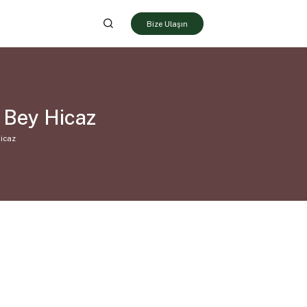
Bize Ulaşın
 Bey Hicaz
Hicaz