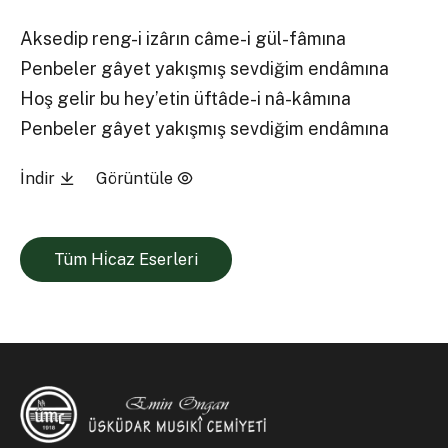
Aksedip reng-i izârın câme-i gül-fâmına
Penbeler gâyet yakışmış sevdiğim endâmına
Hoş gelir bu hey’etin üftâde-i nâ-kâmına
Penbeler gâyet yakışmış sevdiğim endâmına
İndir
Görüntüle
Tüm Hi̇caz Eserleri