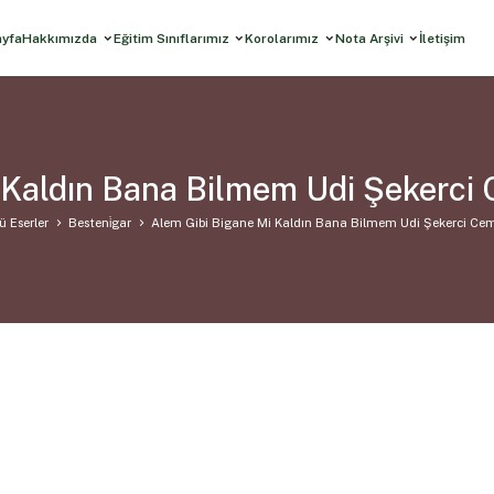
ayfa
Hakkımızda
Eğitim Sınıflarımız
Korolarımız
Nota Arşivi
İletişim
 Kaldın Bana Bilmem Udi Şekerci 
ü Eserler
Besteni̇gar
Alem Gibi Bigane Mi Kaldın Bana Bilmem Udi Şekerci Cem