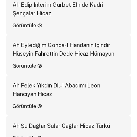
Ah Edip Inlerim Gurbet Elinde Kadri
Şençalar Hicaz
Görüntüle
Ah Eylediğim Gonca-I Handanın Içindir
Hüseyin Fahrettin Dede Hicaz Hümayun
Görüntüle
Ah Felek Yıkdın Dil-I Abadımı Leon
Hancıyan Hicaz
Görüntüle
Ah Şu Dağlar Sular Çağlar Hicaz Türkü