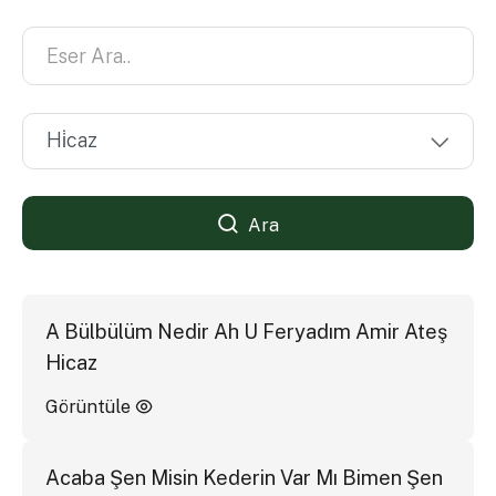
Ara
A Bülbülüm Nedir Ah U Feryadım Amir Ateş
Hicaz
Görüntüle
Acaba Şen Misin Kederin Var Mı Bimen Şen