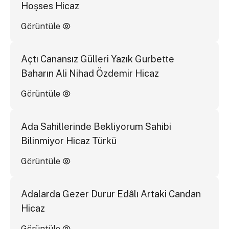
Hoşses Hicaz
Görüntüle
Açtı Canansız Gülleri Yazık Gurbette
Baharın Ali Nihad Özdemir Hicaz
Görüntüle
Ada Sahillerinde Bekliyorum Sahibi
Bilinmiyor Hicaz Türkü
Görüntüle
Adalarda Gezer Durur Edâlı Artaki Candan
Hicaz
Görüntüle