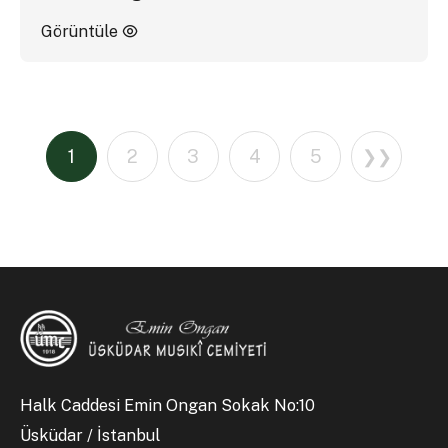
Görüntüle
1
2
3
4
5
❯❯
Halk Caddesi Emin Ongan Sokak No:10
Üsküdar / İstanbul