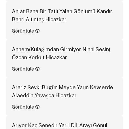
Anlat Bana Bir Tatlı Yalan Gönlümü Kandır
Bahri Altıntaş Hicazkar
Görüntüle
Annem(Kulağımdan Girmiyor Ninni Sesin)
Özcan Korkut Hicazkar
Görüntüle
Ararız Şevki Bugün Meyde Yarın Kevserde
Alaeddin Yavaşca Hicazkar
Görüntüle
Arıyor Kaç Senedir Yar-I Dil-Arayı Gönül