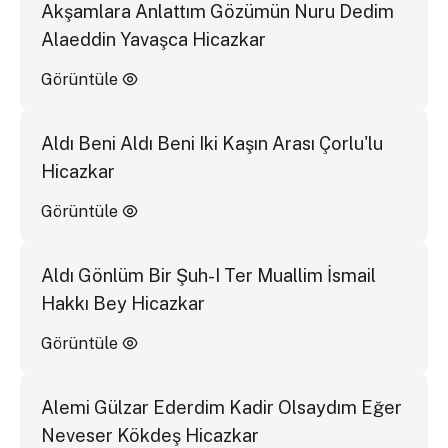
Akşamlara Anlattım Gözümün Nuru Dedim
Alaeddin Yavaşca Hicazkar
Görüntüle
Aldı Beni Aldı Beni Iki Kaşın Arası Çorlu'lu
Hicazkar
Görüntüle
Aldı Gönlüm Bir Şuh-I Ter Muallim İsmail
Hakkı Bey Hicazkar
Görüntüle
Alemi Gülzar Ederdim Kadir Olsaydım Eğer
Neveser Kökdeş Hicazkar