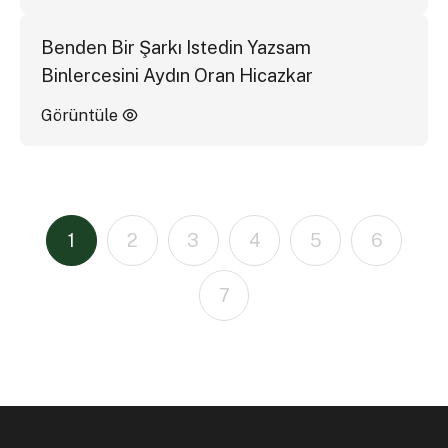
Benden Bir Şarkı Istedin Yazsam
Binlercesini Aydın Oran Hicazkar
Görüntüle
1
2
3
4
5
6
7