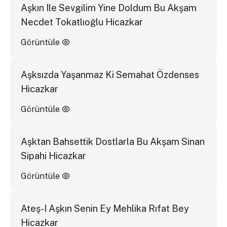
Aşkın Ile Sevgilim Yine Doldum Bu Akşam
Necdet Tokatlıoğlu Hicazkar
Görüntüle
Aşksızda Yaşanmaz Ki Semahat Özdenses
Hicazkar
Görüntüle
Aşktan Bahsettik Dostlarla Bu Akşam Sinan
Sipahi Hicazkar
Görüntüle
Ateş-I Aşkın Senin Ey Mehlika Rıfat Bey
Hicazkar