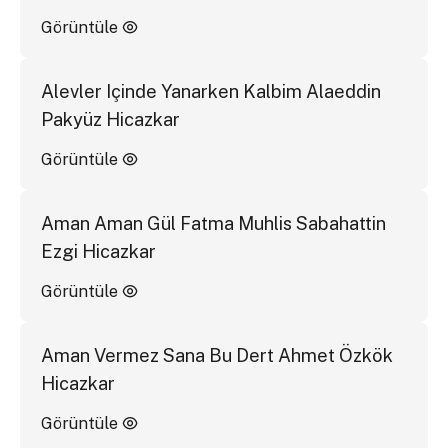
Görüntüle
Alevler Içinde Yanarken Kalbim Alaeddin
Pakyüz Hicazkar
Görüntüle
Aman Aman Gül Fatma Muhlis Sabahattin
Ezgi Hicazkar
Görüntüle
Aman Vermez Sana Bu Dert Ahmet Özkök
Hicazkar
Görüntüle