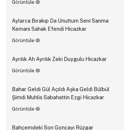
Görüntüle
Aylarca Bırakıp Da Unuttum Seni Sanma
Kemani Sahak Efendi Hicazkar
Görüntüle
Ayrılık Ah Ayrılık Zeki Duygulu Hicazkar
Görüntüle
Bahar Geldi Gül Açıldı Aşka Geldi Bülbül
Şimdi Muhlis Sabahattin Ezgi Hicazkar
Görüntüle
Bahçemdeki Son Goncayı Rüzgar