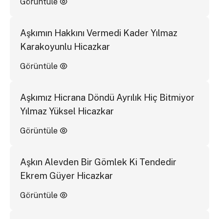
Görüntüle
Aşkımın Hakkını Vermedi Kader Yılmaz
Karakoyunlu Hicazkar
Görüntüle
Aşkımız Hicrana Döndü Ayrılık Hiç Bitmiyor
Yılmaz Yüksel Hicazkar
Görüntüle
Aşkın Alevden Bir Gömlek Ki Tendedir
Ekrem Güyer Hicazkar
Görüntüle