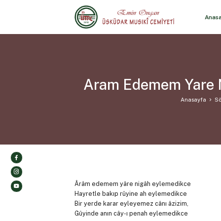
Anas
Aram Edemem Yare N
Anasayfa
Sö
Ârâm edemem yâre nigâh eylemedikce
Hayretle bakıp rûyine ah eylemedikce
Bir yerde karar eyleyemez cânı âzizim,
Gûyinde anın cây-ı penah eylemedikce