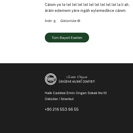
Cânım ye le lel lel lel lel lel lel lel lel lel la li ah ,
ârâm edemem yâre nigâh eylemedikce cânım
İndir
Görüntüle
Tüm Bayati̇ Eserleri
Halk Caddesi Emin Ongan Sokak No:10
Üsküdar / İstanbul
+90 216 553 66 55