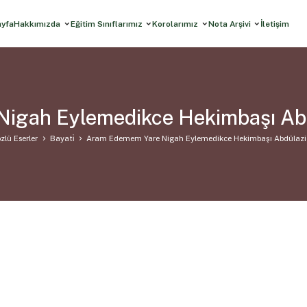
ayfa
Hakkımızda
Eğitim Sınıflarımız
Korolarımız
Nota Arşivi
İletişim
igah Eylemedikce Hekimbaşı Abdü
zlü Eserler
Bayati̇
Aram Edemem Yare Nigah Eylemedikce Hekimbaşı Abdülaziz