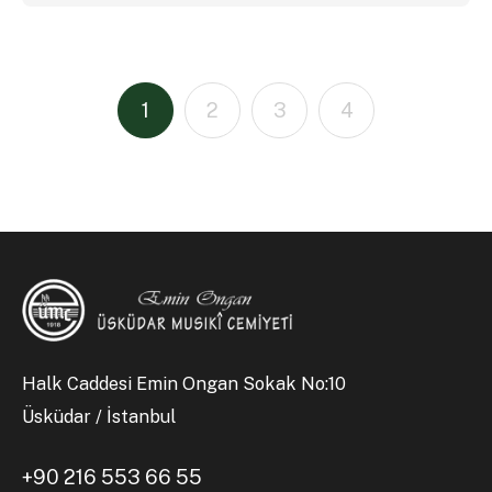
1
2
3
4
Halk Caddesi Emin Ongan Sokak No:10
Üsküdar / İstanbul
+90 216 553 66 55