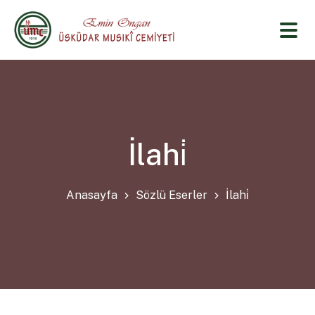
İlahi̇
Anasayfa
Sözlü Eserler
İlahi̇