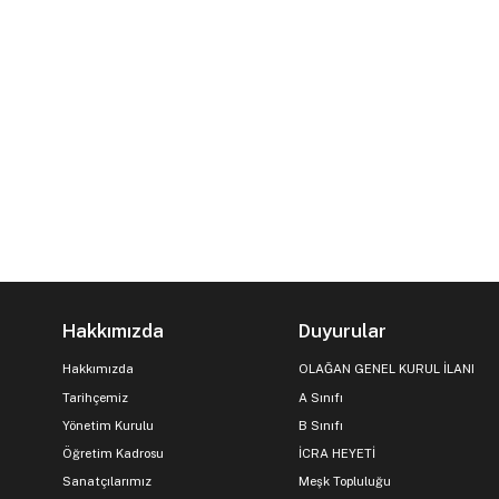
Hakkımızda
Duyurular
Hakkımızda
OLAĞAN GENEL KURUL İLANI
Tarihçemiz
A Sınıfı
Yönetim Kurulu
B Sınıfı
Öğretim Kadrosu
İCRA HEYETİ
Sanatçılarımız
Meşk Topluluğu