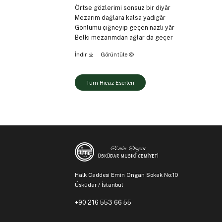
Örtse gözlerimi sonsuz bir diyâr
Mezarım dağlara kalsa yadigâr
Gönlümü çiğneyip geçen nazlı yâr
Belki mezarımdan ağlar da geçer
İndir
Görüntüle
Tüm Hi̇caz Eserleri
Halk Caddesi Emin Ongan Sokak No:10
Üsküdar / İstanbul
+90 216 553 66 55