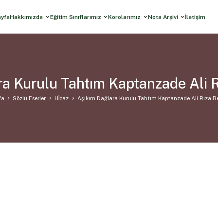
ayfa
Hakkımızda
Eğitim Sınıflarımız
Korolarımız
Nota Arşivi
İletişim
a Kurulu Tahtım Kaptanzade Ali 
fa
Sözlü Eserler
Hi̇caz
Aşıkım Dağlara Kurulu Tahtım Kaptanzade Ali Rıza B