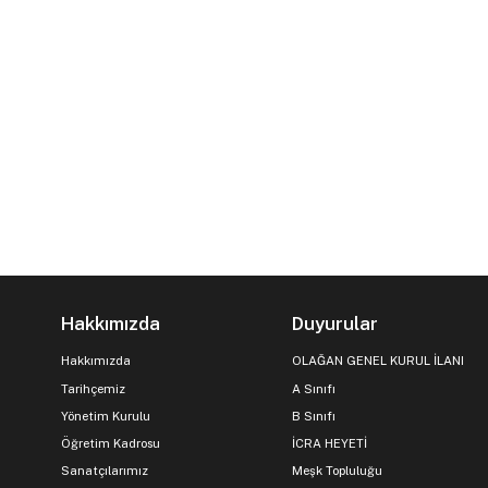
Hakkımızda
Duyurular
Hakkımızda
OLAĞAN GENEL KURUL İLANI
Tarihçemiz
A Sınıfı
Yönetim Kurulu
B Sınıfı
Öğretim Kadrosu
İCRA HEYETİ
Sanatçılarımız
Meşk Topluluğu