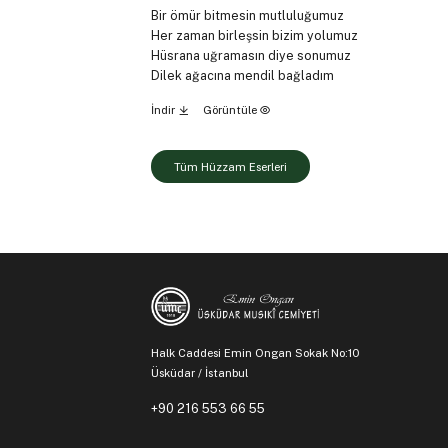
Bir ömür bitmesin mutluluğumuz
Her zaman birleşsin bizim yolumuz
Hüsrana uğramasın diye sonumuz
Dilek ağacına mendil bağladım
İndir
Görüntüle
Tüm Hüzzam Eserleri
Halk Caddesi Emin Ongan Sokak No:10
Üsküdar / İstanbul
+90 216 553 66 55