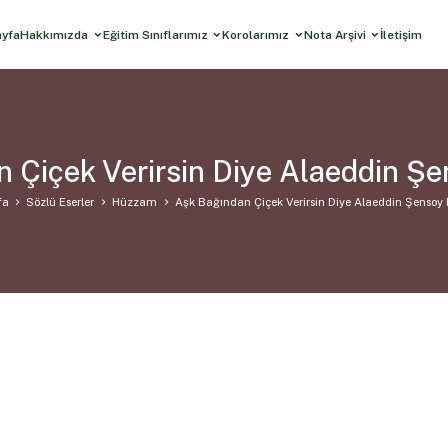
ayfa
Hakkımızda
Eğitim Sınıflarımız
Korolarımız
Nota Arşivi
İletişim
 Çiçek Verirsin Diye Alaeddin 
fa
Sözlü Eserler
Hüzzam
Aşk Bağından Çiçek Verirsin Diye Alaeddin Şenso