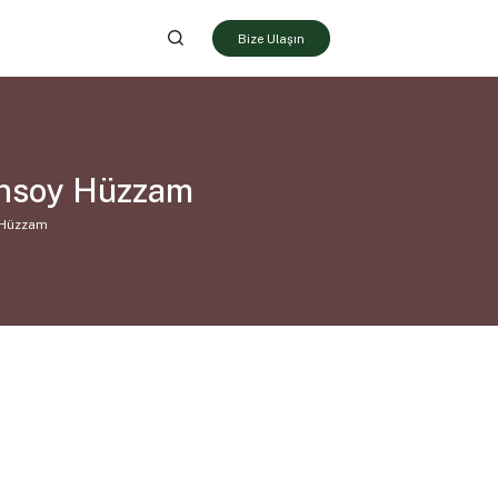
Bize Ulaşın
Şensoy Hüzzam
y Hüzzam