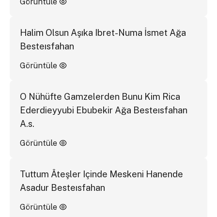
Görüntüle
Halim Olsun Aşıka Ibret-Numa İsmet Ağa
Besteısfahan
Görüntüle
O Nühüfte Gamzelerden Bunu Kim Rica
Ederdieyyubi Ebubekir Ağa Besteısfahan
A.s.
Görüntüle
Tuttum Âteşler Içinde Meskeni Hanende
Asadur Besteısfahan
Görüntüle