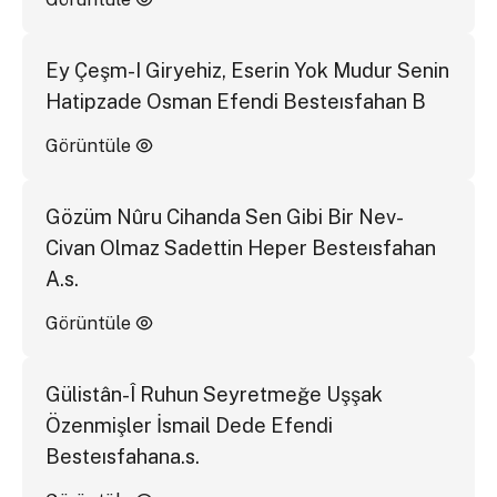
Ey Çeşm-I Giryehiz, Eserin Yok Mudur Senin
Hatipzade Osman Efendi Besteısfahan B
Görüntüle
Gözüm Nûru Cihanda Sen Gibi Bir Nev-
Civan Olmaz Sadettin Heper Besteısfahan
A.s.
Görüntüle
Gülistân-Î Ruhun Seyretmeğe Uşşak
Özenmişler İsmail Dede Efendi
Besteısfahana.s.