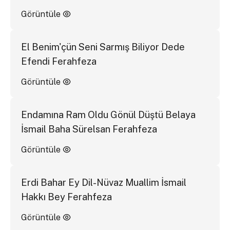
Görüntüle
El Benim'çün Seni Sarmış Biliyor Dede
Efendi Ferahfeza
Görüntüle
Endamına Ram Oldu Gönül Düştü Belaya
İsmail Baha Sürelsan Ferahfeza
Görüntüle
Erdi Bahar Ey Dil-Nüvaz Muallim İsmail
Hakkı Bey Ferahfeza
Görüntüle