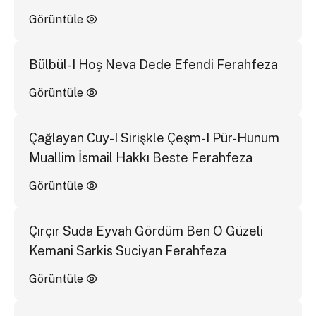
Görüntüle
Bülbül-I Hoş Neva Dede Efendi Ferahfeza
Görüntüle
Çağlayan Cuy-I Sirişkle Çeşm-I Pür-Hunum
Muallim İsmail Hakkı Beste Ferahfeza
Görüntüle
Çırçır Suda Eyvah Gördüm Ben O Güzeli
Kemani Sarkis Suciyan Ferahfeza
Görüntüle