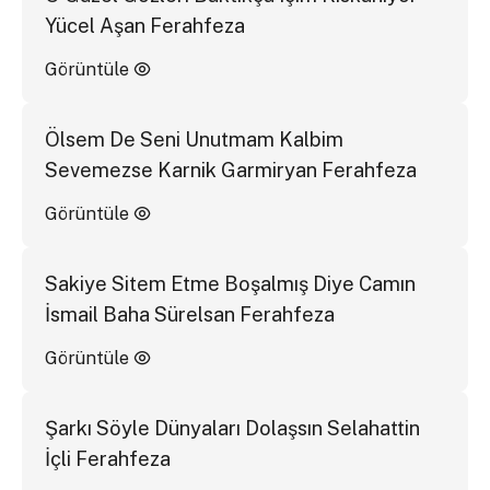
Yücel Aşan Ferahfeza
Görüntüle
Ölsem De Seni Unutmam Kalbim
Sevemezse Karnik Garmiryan Ferahfeza
Görüntüle
Sakiye Sitem Etme Boşalmış Diye Camın
İsmail Baha Sürelsan Ferahfeza
Görüntüle
Şarkı Söyle Dünyaları Dolaşsın Selahattin
İçli Ferahfeza