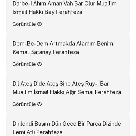
Darbe-I Ahım Aman Vah Bar Olur Muallim
İsmail Hakkı Bey Ferahfeza
Görüntüle
Dem-Be-Dem Artmakda Alamım Benim
Kemal Batanay Ferahfeza
Görüntüle
Dil Ateş Dide Ateş Sine Ateş Ruy-I Bar
Muallim İsmail Hakkı Ağır Semai Ferahfeza
Görüntüle
Dinlendi Başım Dün Gece Bir Parça Dizinde
Lemi Atlı Ferahfeza