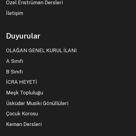
Özel Enstrüman Dersleri
İletişim
Duyurular
OLAĞAN GENEL KURUL İLANI
A Sınıfı
B Sınıfı
İCRA HEYETİ
Meşk Topluluğu
Üsküdar Musiki Gönüllüleri
Çocuk Korosu
Keman Dersleri