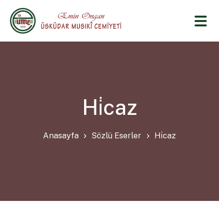
Hi̇caz
Anasayfa
Sözlü Eserler
Hi̇caz