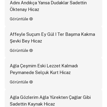
Adını Andıkça Yansa Dudaklar Sadettin
Öktenay Hicaz
Görüntüle
Affeyle Suçum Ey Gül I Ter Başıma Kakma
Şevki Bey Hicaz
Görüntüle
Ağla Çeşmim Eski Lezzet Kalmadı
Peymanede Selçuk Kurt Hicaz
Görüntüle
Ağla Gözlerim Ağla Yürekten Çağlar Gibi
Sadettin Kaynak Hicaz