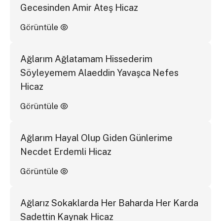
Gecesinden Amir Ateş Hicaz
Görüntüle
Ağlarım Ağlatamam Hissederim
Söyleyemem Alaeddin Yavaşca Nefes
Hicaz
Görüntüle
Ağlarım Hayal Olup Giden Günlerime
Necdet Erdemli Hicaz
Görüntüle
Ağlarız Sokaklarda Her Baharda Her Karda
Sadettin Kaynak Hicaz