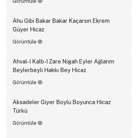
Görüntüle
Ahu Gibi Bakar Bakar Kaçarsın Ekrem
Güyer Hicaz
Görüntüle
Ahval-I Kalb-I Zare Nigah Eyler Ağlarım
Beylerbeyli Hakkı Bey Hicaz
Görüntüle
Aksadeler Giyer Boylu Boyunca Hicaz
Türkü
Görüntüle