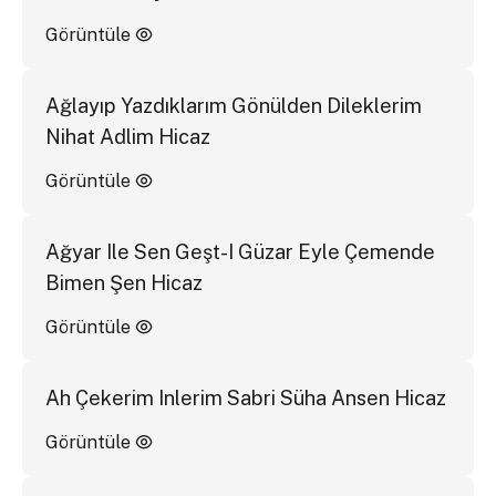
Görüntüle
Ağlayıp Yazdıklarım Gönülden Dileklerim
Nihat Adlim Hicaz
Görüntüle
Ağyar Ile Sen Geşt-I Güzar Eyle Çemende
Bimen Şen Hicaz
Görüntüle
Ah Çekerim Inlerim Sabri Süha Ansen Hicaz
Görüntüle