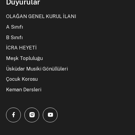
Duyurular
OLAĞAN GENEL KURUL İLANI
A Sınıfı
B Sınıfı
İCRA HEYETİ
Meşk Topluluğu
Üsküdar Musiki Gönüllüleri
Çocuk Korosu
Keman Dersleri