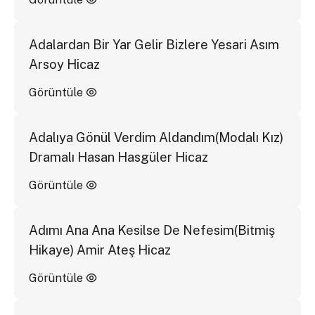
Adalardan Bir Yar Gelir Bizlere Yesari Asım
Arsoy Hicaz
Görüntüle
Adalıya Gönül Verdim Aldandım(Modalı Kız)
Dramalı Hasan Hasgüler Hicaz
Görüntüle
Adımı Ana Ana Kesilse De Nefesim(Bitmiş
Hikaye) Amir Ateş Hicaz
Görüntüle