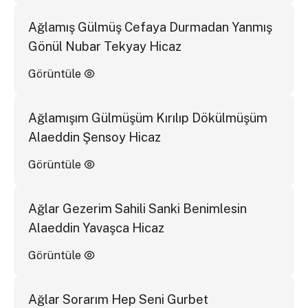
Ağlamış Gülmüş Cefaya Durmadan Yanmış
Gönül Nubar Tekyay Hicaz
Görüntüle
Ağlamışım Gülmüşüm Kırılıp Dökülmüşüm
Alaeddin Şensoy Hicaz
Görüntüle
Ağlar Gezerim Sahili Sanki Benimlesin
Alaeddin Yavaşca Hicaz
Görüntüle
Ağlar Sorarım Hep Seni Gurbet