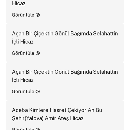
Hicaz
Görüntüle
Açan Bir Çiçektin Gönül Bağımda Selahattin
İçli Hicaz
Görüntüle
Açan Bir Çiçektin Gönül Bağımda Selahattin
İçli Hicaz
Görüntüle
Aceba Kimlere Hasret Çekiyor Ah Bu
Şehir(Yalova) Amir Ateş Hicaz
Görüntüle