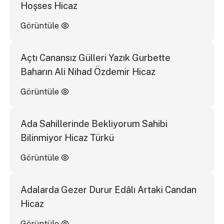
Hoşses Hicaz
Görüntüle
Açtı Canansız Gülleri Yazık Gurbette
Baharın Ali Nihad Özdemir Hicaz
Görüntüle
Ada Sahillerinde Bekliyorum Sahibi
Bilinmiyor Hicaz Türkü
Görüntüle
Adalarda Gezer Durur Edâlı Artaki Candan
Hicaz
Görüntüle