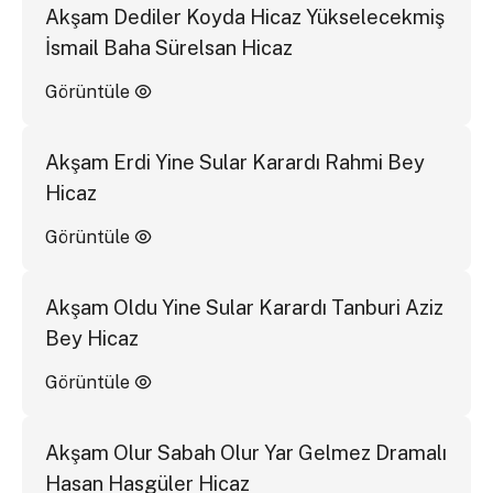
Akşam Dediler Koyda Hicaz Yükselecekmiş
İsmail Baha Sürelsan Hicaz
Görüntüle
Akşam Erdi Yine Sular Karardı Rahmi Bey
Hicaz
Görüntüle
Akşam Oldu Yine Sular Karardı Tanburi Aziz
Bey Hicaz
Görüntüle
Akşam Olur Sabah Olur Yar Gelmez Dramalı
Hasan Hasgüler Hicaz