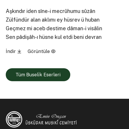
Aşkındır iden sîne-i mecrûhumu sûzân
Zülfündür alan aklımı ey hüsrev ü huban
Geçmez mi aceb destime dâman-i visâlin
Sen pâdişâh-ı hüsne kul etdi beni devran
İndir
Görüntüle
Tüm Buseli̇k Eserleri