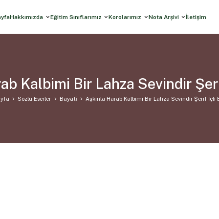
ayfa
Hakkımızda
Eğitim Sınıflarımız
Korolarımız
Nota Arşivi
İletişim
ab Kalbimi Bir Lahza Sevindir Şerif
yfa
Sözlü Eserler
Bayati̇
Aşkınla Harab Kalbimi Bir Lahza Sevindir Şerif İçli