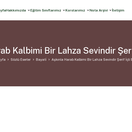
ayfa
Hakkımızda
Eğitim Sınıflarımız
Korolarımız
Nota Arşivi
İletişim
ab Kalbimi Bir Lahza Sevindir Şerif
yfa
Sözlü Eserler
Bayati̇
Aşkınla Harab Kalbimi Bir Lahza Sevindir Şerif İçli