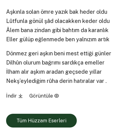
Aşkınla solan ömre yazık bak heder oldu
Lûtfunla gönül şâd olacakken keder oldu
Âlem bana zindan gibi bahtım da karanlık
Eller gülüp eğlenmede ben yalnızım artık
Dönmez geri aşkın beni mest ettiği günler
Dilhûn olurum bağrımı sardıkça emeller
İlham alır aşkım aradan geçsede yıllar
Nekş’eylediğim rûha derin hatıralar var .
İndir
Görüntüle
Tüm Hüzzam Eserleri