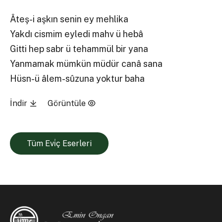
Âteş-i aşkın senin ey mehlika
Yakdı cismim eyledi mahv ü hebâ
Gitti hep sabr ü tehammül bir yana
Yanmamak mümkün müdür canâ sana
Hüsn-ü âlem-sûzuna yoktur baha
İndir
Görüntüle
Tüm Evi̇ç Eserleri