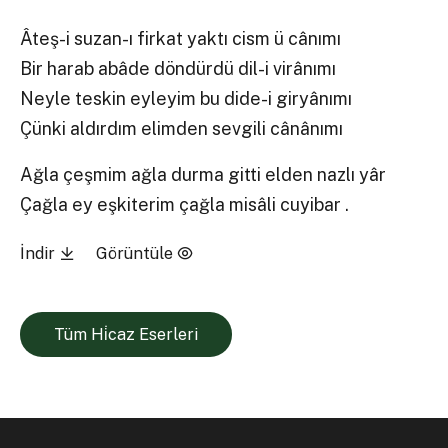
Âteş-i suzan-ı firkat yaktı cism ü cânımı
Bir harab abâde döndürdü dil-i virânımı
Neyle teskin eyleyim bu dide-i giryânımı
Çünki aldırdım elimden sevgili cânânımı
Ağla çeşmim ağla durma gitti elden nazlı yâr
Çağla ey eşkiterim çağla misâli cuyibar .
İndir
Görüntüle
Tüm Hi̇caz Eserleri