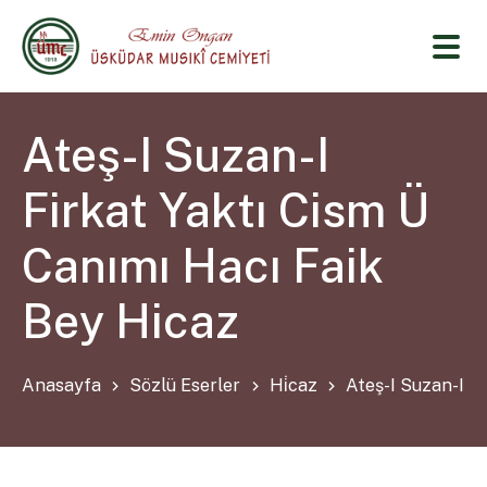
Ateş-I Suzan-I
Firkat Yaktı Cism Ü
Canımı Hacı Faik
Bey Hicaz
Anasayfa
Sözlü Eserler
Hi̇caz
Ateş-I Suzan-I F