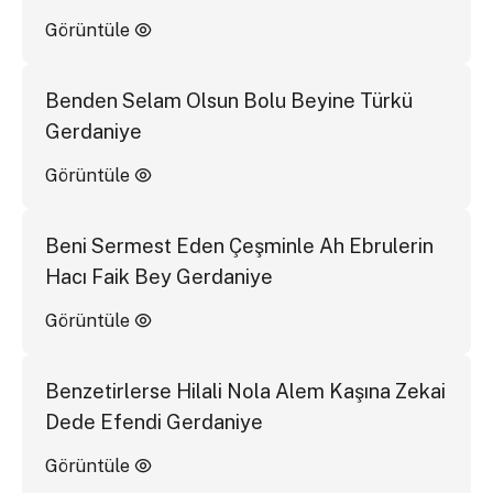
Görüntüle
Benden Selam Olsun Bolu Beyine Türkü
Gerdaniye
Görüntüle
Beni Sermest Eden Çeşminle Ah Ebrulerin
Hacı Faik Bey Gerdaniye
Görüntüle
Benzetirlerse Hilali Nola Alem Kaşına Zekai
Dede Efendi Gerdaniye
Görüntüle