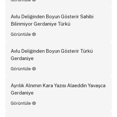
Avlu Deliğinden Boyun Gösterir Sahibi
Bilinmiyor Gerdaniye Türkü
Görüntüle
Avlu Deliğinden Boyun Gösterir Türkü
Gerdaniye
Görüntüle
Ayrılık Alnımın Kara Yazısı Alaeddin Yavaşca
Gerdaniye
Görüntüle