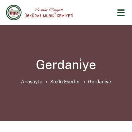
Gerdani̇ye
Anasayfa
Sözlü Eserler
Gerdani̇ye