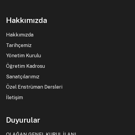
Hakkımızda
Hakkımızda
Tarihçemiz
Yönetim Kurulu
Öğretim Kadrosu
Sanatçılarımız
Özel Enstrüman Dersleri
İletişim
Duyurular
OLAĞAN GENEL KURUL İLANI