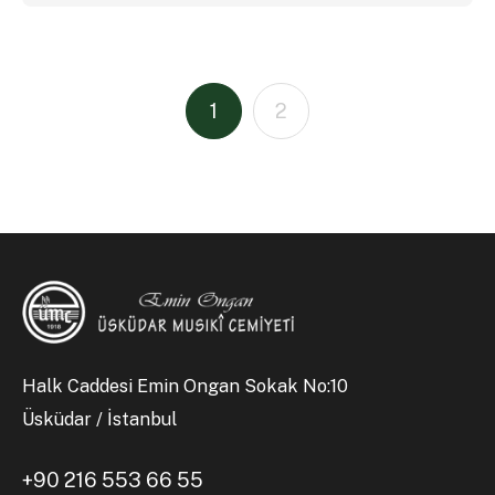
1
2
Halk Caddesi Emin Ongan Sokak No:10
Üsküdar / İstanbul
+90 216 553 66 55