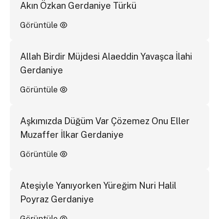
Akın Özkan Gerdaniye Türkü
Görüntüle
Allah Birdir Müjdesi Alaeddin Yavaşca İlahi
Gerdaniye
Görüntüle
Aşkımızda Düğüm Var Çözemez Onu Eller
Muzaffer İlkar Gerdaniye
Görüntüle
Ateşiyle Yanıyorken Yüreğim Nuri Halil
Poyraz Gerdaniye
Görüntüle