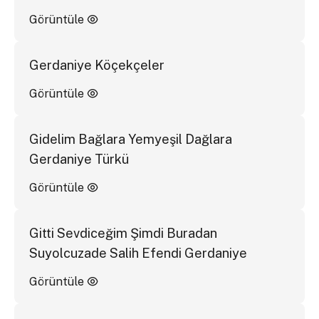
Görüntüle
Gerdaniye Köçekçeler
Görüntüle
Gidelim Bağlara Yemyeşil Dağlara
Gerdaniye Türkü
Görüntüle
Gitti Sevdiceğim Şimdi Buradan
Suyolcuzade Salih Efendi Gerdaniye
Görüntüle