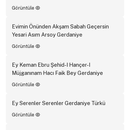
Görüntüle
Evimin Önünden Akşam Sabah Geçersin
Yesari Asım Arsoy Gerdaniye
Görüntüle
Ey Keman Ebru Şehid-I Hançer-I
Müjganınam Hacı Faik Bey Gerdaniye
Görüntüle
Ey Serenler Serenler Gerdaniye Türkü
Görüntüle