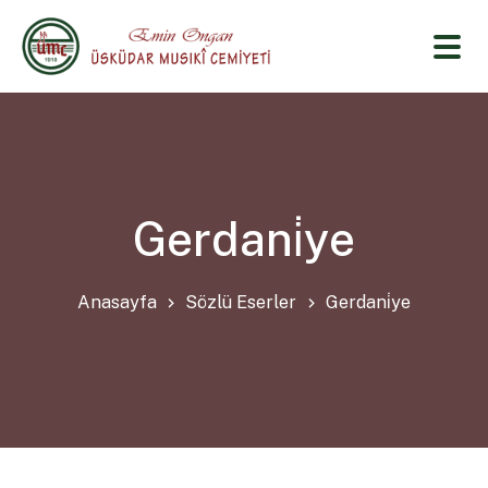
Gerdani̇ye
Anasayfa
Sözlü Eserler
Gerdani̇ye