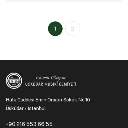
1
2
Halk Caddesi Emin Ongan Sokak No:10
Üsküdar / İstanbul
+90 216 553 66 55