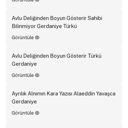
Avlu Deliğinden Boyun Gösterir Sahibi
Bilinmiyor Gerdaniye Türkü
Görüntüle
Avlu Deliğinden Boyun Gösterir Türkü
Gerdaniye
Görüntüle
Ayrılık Alnımın Kara Yazısı Alaeddin Yavaşca
Gerdaniye
Görüntüle