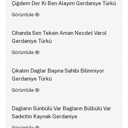
Çiğdem Der Ki Ben Alayım Gerdaniye Türkü
Görüntüle
Cihanda Sen Teksin Aman Necdet Varol
Gerdaniye Türkü
Görüntüle
Çıkalım Dağlar Başına Sahibi Bilinmiyor
Gerdaniye Türkü
Görüntüle
Dağların Sünbülü Var Bağların Bülbülü Var
Sadettin Kaynak Gerdaniye
Görüntüle