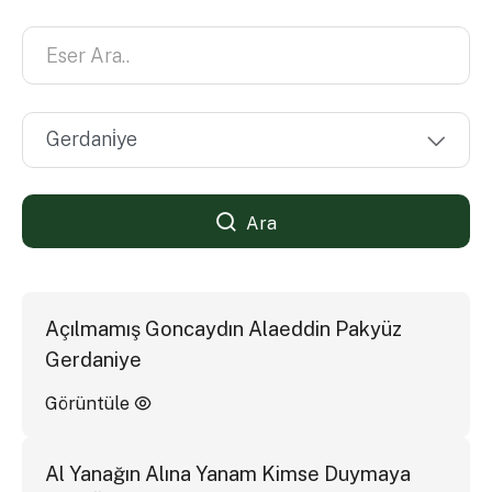
Ara
Açılmamış Goncaydın Alaeddin Pakyüz
Gerdaniye
Görüntüle
Al Yanağın Alına Yanam Kimse Duymaya