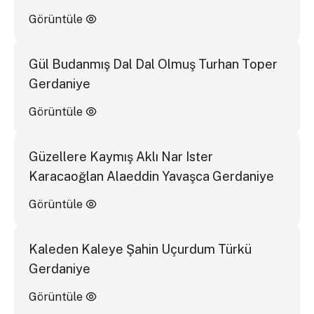
Görüntüle
Gül Budanmış Dal Dal Olmuş Turhan Toper
Gerdaniye
Görüntüle
Güzellere Kaymış Aklı Nar Ister
Karacaoğlan Alaeddin Yavaşca Gerdaniye
Görüntüle
Kaleden Kaleye Şahin Uçurdum Türkü
Gerdaniye
Görüntüle