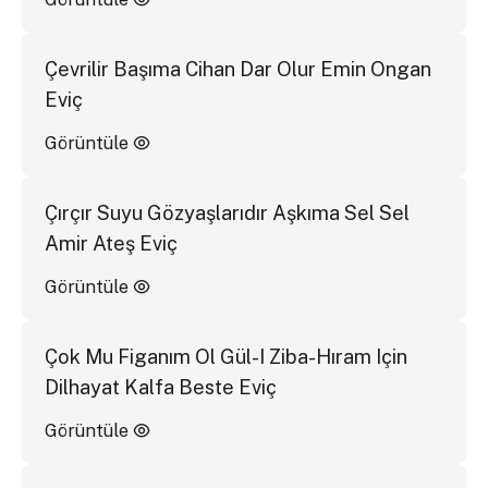
Çevrilir Başıma Cihan Dar Olur Emin Ongan
Eviç
Görüntüle
Çırçır Suyu Gözyaşlarıdır Aşkıma Sel Sel
Amir Ateş Eviç
Görüntüle
Çok Mu Figanım Ol Gül-I Ziba-Hıram Için
Dilhayat Kalfa Beste Eviç
Görüntüle