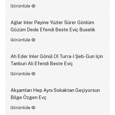
Görüntüle
Ağlar Inler Payine Yüzler Sürer Gönlüm
Gözüm Dede Efendi Beste Eviç Buselik
Görüntüle
Ah Eder Inler Gönül Ol Turra-I Şeb-Gun Için
Tanburi Ali Efendi Beste Eviç
Görüntüle
Akşamları Hep Aynı Sokaktan Geçiyorsun
Bilge Özgen Evç
Görüntüle