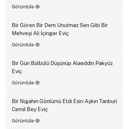
Görüntüle
Bir Gören Bir Dem Unutmaz Sen Gibi Bir
Mehveşi Ali İçinger Eviç
Görüntüle
Bir Gün Bülbülü Düşünüp Alaeddin Pakyüz
Eviç
Görüntüle
Bir Nigahın Gönlümü Etdi Esiri Aşkın Tanburi
Cemil Bey Eviç
Görüntüle