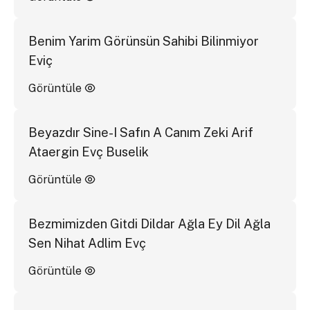
Benim Yarim Görünsün Sahibi Bilinmiyor
Eviç
Görüntüle
Beyazdır Sine-I Safın A Canım Zeki Arif
Ataergin Evç Buselik
Görüntüle
Bezmimizden Gitdi Dildar Ağla Ey Dil Ağla
Sen Nihat Adlim Evç
Görüntüle