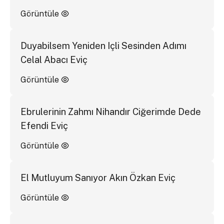
Görüntüle
Duyabilsem Yeniden Içli Sesinden Adımı
Celal Abacı Eviç
Görüntüle
Ebrulerinin Zahmı Nihandır Ciğerimde Dede
Efendi Eviç
Görüntüle
El Mutluyum Sanıyor Akın Özkan Eviç
Görüntüle