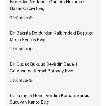
Bilmedim Nedendir Gönlüm Huzursuz
Hasan Özçivi Eviç
Görüntüle
Bir Bakışla Doldurdun Kalbimdeki Boşluğu
Metin Everes Eviç
Görüntüle
Bir Dudak Bükdün Devirdin Bade-I
Gülgunumu Kemal Batanay Eviç
Görüntüle
Bir Esmere Gönül Verdim Kemani Serkis
Sucuyan Kanto Eviç