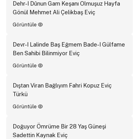
Dehr-I Dûnun Gam Keşanı Olmuşuz Hayfa
Gönül Mehmet Ali Çelikbaş Eviç
Görüntüle
Devr-I Lalinde Baş Eğmem Bade-I Gülfame
Ben Sahibi Bilinmiyor Eviç
Görüntüle
Dıştan Viran Bağlıyım Fahri Kopuz Eviç
Türkü
Görüntüle
Doğuyor Ömrüme Bir 28 Yaş Güneşi
Sadettin Kaynak Eviç