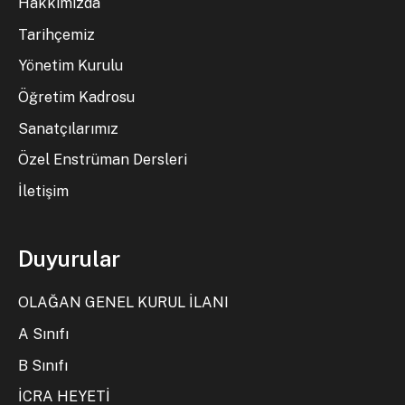
Hakkımızda
Tarihçemiz
Yönetim Kurulu
Öğretim Kadrosu
Sanatçılarımız
Özel Enstrüman Dersleri
İletişim
Duyurular
OLAĞAN GENEL KURUL İLANI
A Sınıfı
B Sınıfı
İCRA HEYETİ