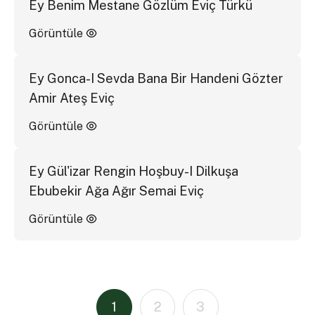
Ey Benim Mestane Gözlüm Eviç Türkü
Görüntüle
Ey Gonca-I Sevda Bana Bir Handeni Gözter
Amir Ateş Eviç
Görüntüle
Ey Gül'izar Rengin Hoşbuy-I Dilkuşa
Ebubekir Ağa Ağır Semai Eviç
Görüntüle
1
2
3