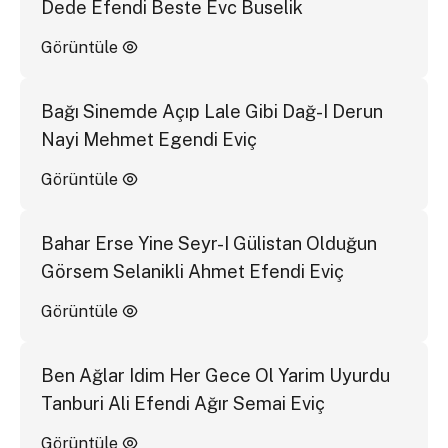
Dede Efendi Beste Evc Buselik
Görüntüle
Bağı Sinemde Açıp Lale Gibi Dağ-I Derun
Nayi Mehmet Egendi Eviç
Görüntüle
Bahar Erse Yine Seyr-I Gülistan Olduğun
Görsem Selanikli Ahmet Efendi Eviç
Görüntüle
Ben Ağlar Idim Her Gece Ol Yarim Uyurdu
Tanburi Ali Efendi Ağır Semai Eviç
Görüntüle