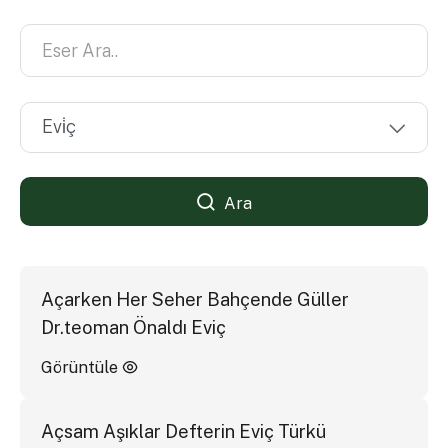
Ara
Açarken Her Seher Bahçende Güller
Dr.teoman Önaldı Eviç
Görüntüle
Açsam Aşıklar Defterin Eviç Türkü