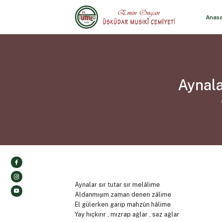
Anas
Aynala
Aynalar sır tutar sır melâlime
Aldanmışım zaman denen zâlime
El gülerken garip mahzûn hâlime
Yay hıçkırır , mızrap ağlar , saz ağlar