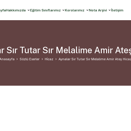
ayfa
Hakkımızda
Eğitim Sınıflarımız
Korolarımız
Nota Arşivi
İletişim
r Sır Tutar Sır Melalime Amir Ate
Anasayfa
Sözlü Eserler
Hi̇caz
Aynalar Sır Tutar Sır Melalime Amir Ateş Hica