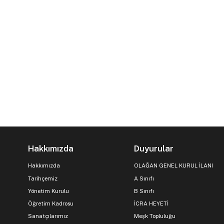
Hakkımızda
Duyurular
Hakkımızda
OLAĞAN GENEL KURUL İLANI
Tarihçemiz
A Sınıfı
Yönetim Kurulu
B Sınıfı
Öğretim Kadrosu
İCRA HEYETİ
Sanatçılarımız
Meşk Topluluğu