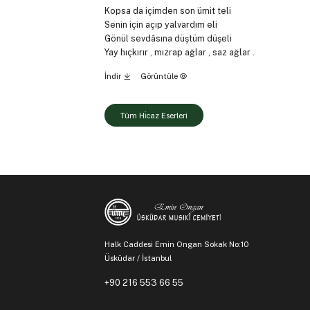
Kopsa da içimden son ümit teli
Senin için açıp yalvardım eli
Gönül sevdâsına düştüm düşeli
Yay hıçkırır , mızrap ağlar , saz ağlar .
İndir
Görüntüle
Tüm Hi̇caz Eserleri
Halk Caddesi Emin Ongan Sokak No:10
Üsküdar / İstanbul
+90 216 553 66 55