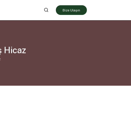
Bize Ulaşın
ş Hicaz
z