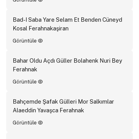
Bad-I Saba Yare Selam Et Benden Cüneyd
Kosal Ferahnakaşiran
Görüntüle
Bahar Oldu Açdı Güller Bolahenk Nuri Bey
Ferahnak
Görüntüle
Bahçemde Şafak Gülleri Mor Salkımlar
Alaeddin Yavaşca Ferahnak
Görüntüle