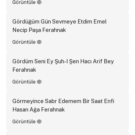
Görüntüle
Gördüğüm Gün Sevmeye Etdim Emel
Necip Paşa Ferahnak
Görüntüle
Gördüm Seni Ey Şuh-I Şen Hacı Arif Bey
Ferahnak
Görüntüle
Görmeyince Sabr Edemem Bir Saat Enfi
Hasan Ağa Ferahnak
Görüntüle