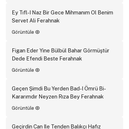
Ey Tıfl-I Naz Bir Gece Mihmanım Ol Benim
Servet Ali Ferahnak
Görüntüle
Figan Eder Yine Bülbül Bahar Görmüştür
Dede Efendi Beste Ferahnak
Görüntüle
Geçen Şimdi Bu Yerden Bad-I Ömrü Bi-
Kararımdır Neyzen Rıza Bey Ferahnak
Görüntüle
Geçirdin Can Ile Tenden Balıkçı Hafız