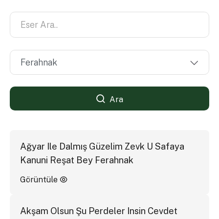
Ara
Ağyar Ile Dalmış Güzelim Zevk U Safaya
Kanuni Reşat Bey Ferahnak
Görüntüle
Akşam Olsun Şu Perdeler Insin Cevdet