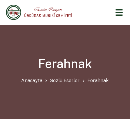
Ferahnak
Anasayfa
Sözlü Eserler
Ferahnak