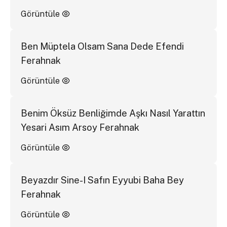
Görüntüle
Ben Müptela Olsam Sana Dede Efendi
Ferahnak
Görüntüle
Benim Öksüz Benliğimde Aşkı Nasıl Yarattın
Yesari Asım Arsoy Ferahnak
Görüntüle
Beyazdır Sine-I Safın Eyyubi Baha Bey
Ferahnak
Görüntüle