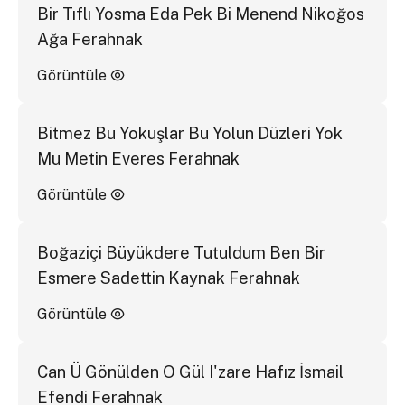
Bir Tıflı Yosma Eda Pek Bi Menend Nikoğos
Ağa Ferahnak
Görüntüle
Bitmez Bu Yokuşlar Bu Yolun Düzleri Yok
Mu Metin Everes Ferahnak
Görüntüle
Boğaziçi Büyükdere Tutuldum Ben Bir
Esmere Sadettin Kaynak Ferahnak
Görüntüle
Can Ü Gönülden O Gül I'zare Hafız İsmail
Efendi Ferahnak