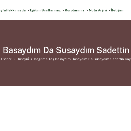
ayfa
Hakkımızda
Eğitim Sınıflarımız
Korolarımız
Nota Arşivi
İletişim
 Basaydım Da Susaydım Sadettin
 Eserler
Huseyni̇
Bağrıma Taş Basaydım Basaydım Da Susaydım Sadettin Kay