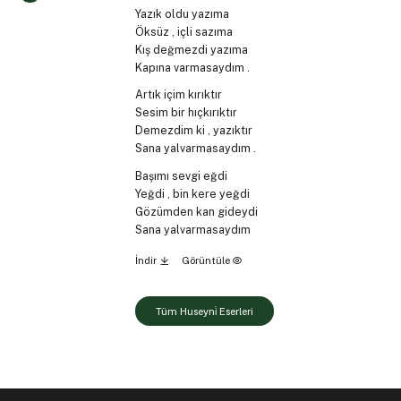
Yazık oldu yazıma
Öksüz , içli sazıma
Kış değmezdi yazıma
Kapına varmasaydım .
Artık içim kırıktır
Sesim bir hıçkırıktır
Demezdim ki , yazıktır
Sana yalvarmasaydım .
Başımı sevgi eğdi
Yeğdi , bin kere yeğdi
Gözümden kan gideydi
Sana yalvarmasaydım
İndir
Görüntüle
Tüm Huseyni̇ Eserleri