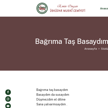
Anas
Bağrıma Taş Basaydım
Anasayfa
Sözlü
Bağrıma taş basaydım
Basaydım da susaydım
Düşmezdim el diline
Sana yalvarmsaydım .