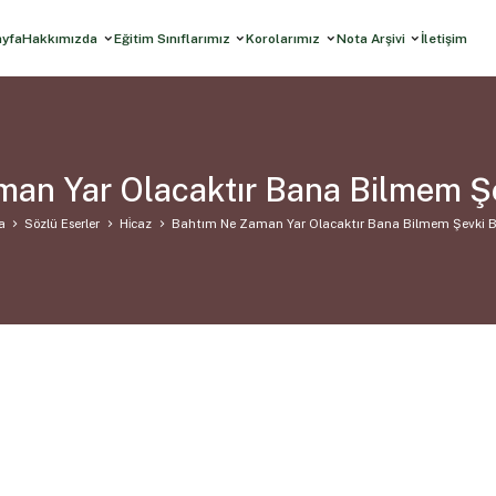
ayfa
Hakkımızda
Eğitim Sınıflarımız
Korolarımız
Nota Arşivi
İletişim
an Yar Olacaktır Bana Bilmem Ş
a
Sözlü Eserler
Hi̇caz
Bahtım Ne Zaman Yar Olacaktır Bana Bilmem Şevki B